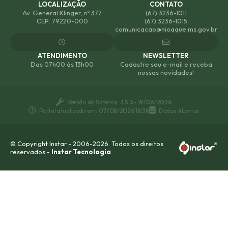
LOCALIZAÇÃO
CONTATO
Av. General Klinger, nº 377
(67) 3236-1011
CEP: 79220-000
(67) 3236-1015
comunicacao@nioaque.ms.gov.br
ATENDIMENTO
NEWSLETTER
Das 07h00 às 13h00
Cadastre seu e-mail e receba
nossas novidades!
Versão do Sistema:
3.5.3 - 19/06/2026
Portal atualizado em:
07/08/2026 18:38
Dados Abertos
© Copyright Instar - 2006-2026. Todos os direitos
reservados -
Instar Tecnologia