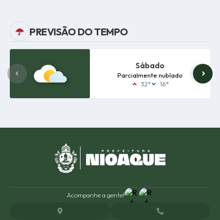
Quarta-feira
05/08/2026
08:00
PREVISÃO DO TEMPO
Edição nº
295
Terça-feira
Sábado
04/08/2026
08:00
Parcialmente nublado
32°
16°
Acompanhe a gente!